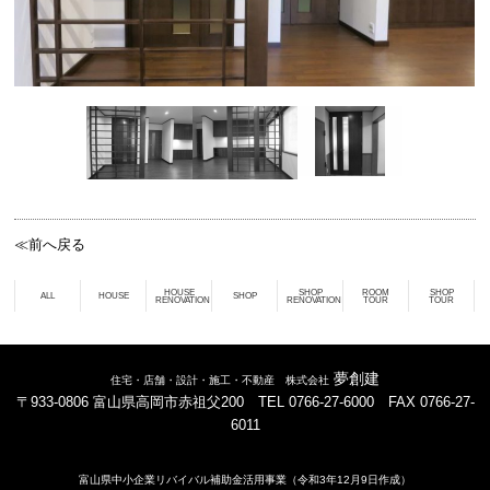
≪前へ戻る
HOUSE
SHOP
ROOM
SHOP
ALL
HOUSE
SHOP
RENOVATION
RENOVATION
TOUR
TOUR
夢創建
住宅・店舗・設計・施工・不動産 株式会社
〒933-0806 富山県高岡市赤祖父200 TEL 0766-27-6000 FAX 0766-27-
6011
富山県中小企業リバイバル補助金活用事業（令和3年12月9日作成）