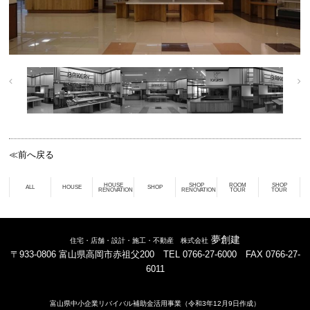
≪前へ戻る
HOUSE
SHOP
ROOM
SHOP
ALL
HOUSE
SHOP
RENOVATION
RENOVATION
TOUR
TOUR
夢創建
住宅・店舗・設計・施工・不動産 株式会社
〒933-0806 富山県高岡市赤祖父200 TEL 0766-27-6000 FAX 0766-27-
6011
富山県中小企業リバイバル補助金活用事業（令和3年12月9日作成）